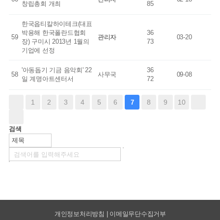
창립총회 개최
85
한국옵티칼하이테크(대표
박용해 한국폴란드협회
36
59
관리자
03-20
장) 구미시 2013년 1월의
73
기업에 선정
'아동돕기 기금 음악회' 22
36
58
사무국
09-08
일 계명아트센터서
72
1
2
3
4
5
6
8
9
10
7
검색
개인정보처리방침 | 이메일무단수집거부