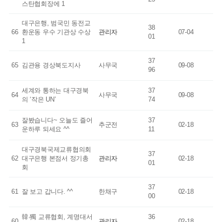
스탄협회장에
1
대구은행, 범국민 동전교
38
66
환운동 우수 기관상 수상
관리자
07-04
01
1
37
65
김관용 경상북도지사
사무국
09-08
96
세계와 통하는 대구경북
37
64
사무국
09-08
의 ‘작은 UN’
74
잘봤습니다~ 오늘도 즐어
37
63
추군전
02-18
운하루 되세요 ^^
11
대구경북국제교류협의회
37
62
대구은행 본점서 정기총
관리자
02-18
01
회
37
61
잘 보고 갑니다. ^^
한채구
02-18
00
韓·獨 교류협회, 계명대서
36
60
관리자
02-18